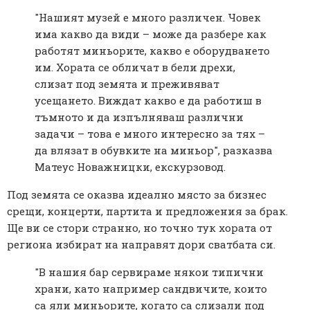
"Нашият музей е много различен. Човек
има какво да види – може да разбере как
работят миньорите, какво е оборудването
им. Хората се обличат в бели дрехи,
слизат под земята и преживяват
усещането. Виждат какво е да работиш в
тъмното и да изпълняваш различни
задачи – това е много интересно за тях –
да влязат в обувките на миньор", разказва
Матеус Новажницки, екскурзовод.
Под земята се оказва идеално място за бизнес
срещи, концерти, партита и предложения за брак.
Ще ви се стори странно, но точно тук хората от
региона избират на направят дори сватбата си.
"В нашия бар сервираме някои типични
храни, като например сандвичите, които
са яли миньорите, когато са слизали под