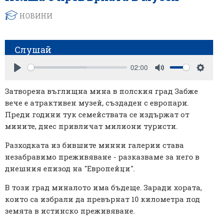
НОВИНИ
Слушай
02:00
Play
Mute
Sett
Затворена въглищна мина в полския град Забже
вече е атрактивен музей, създаден с европари.
Преди години тук семействата се издържат от
мините, днес привличат милиони туристи.
Разходката из бившите минни галерии става
незабравимо преживяване - разказваме за него в
днешния епизод на "Европейци".
В този град миналото има бъдеще. Заради хората,
които са избрали да превърнат 10 километра под
земята в истинско преживяване.