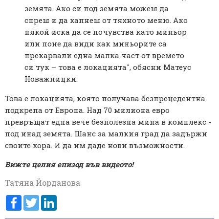
земята. Ако си под земята можеш да
спреш и да хапнеш от тяхното меню. Ако
някой иска да се почувства като миньор
или поне да види как миньорите са
прекарвали една малка част от времето
си тук – това е локацията", обясни Матеус
Новажницки.
Това е локацията, която получава безпрецедентна
подкрепа от Европа. Над 70 милиона евро
превръщат една вече безполезна мина в комплекс -
под инад земята. Шанс за малкия град да задържи
своите хора. И да им даде нови възможности.
Вижте целия епизод във видеото!
Татяна Йорданова
Facebook
Twitter
LinkedIn