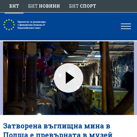
БНТ
БНТ
НОВИНИ
БНТ
СПОРТ
Затворена въглищна мина в
Полша е превърната в музей